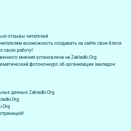
ться отзывы читателей
 читателям возможность создавать на сайте свои блоги
ал свою работу!
енного мнения установлена на Zakladki.Org
 тематический фотоконкурс об организации закладок
ьных данных Zakladki.Org
ladki.Org
i.Org
 страницей!