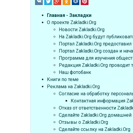
Главная - Закладки
О проекте Zakladki.Org
Новости Zakladki.Org
На Zakladki.Org будут публикова
Портал Zakladki.Org предоставил
Портал Zakladki.Org создан и нач
Программа для изучения обществ
Редакция Zakladki.Org проводит
Наш фотобанк
Книги по теме
Реклама на Zakladki.Org
Cогласие на обработку персонал
Контактная информация Zak
Отказ от ответственности Zakladk
Сделайте Zakladki.Org домашней
Отзывы о Zakladki.Org
Сделайте ссылку на Zakladki.Org